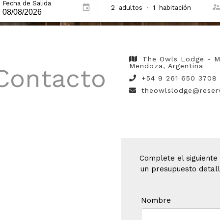
Fecha de Salida
2
adultos
•
1
habitación
The Owls Lodge - M
Mendoza, Argentina
 Contacto
+54 9 261 650 3708
theowlslodge@reser
Complete el siguiente
un presupuesto detall
Nombre